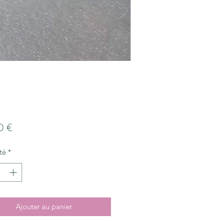
Prix
0 €
té
*
Ajouter au panier