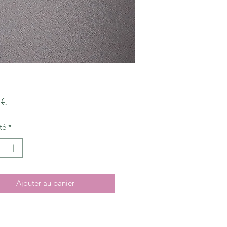
Prix
 €
té
*
Ajouter au panier