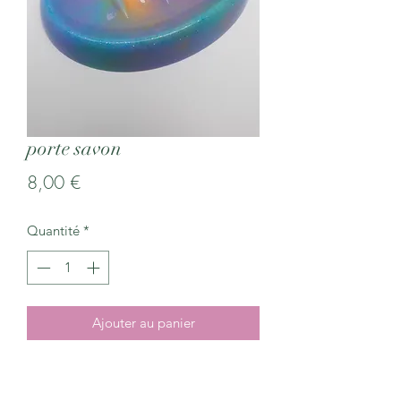
porte savon
Prix
8,00 €
Quantité
*
Ajouter au panier
porte savon environ 12 cm de long
9cm de large et 2 cm de haut