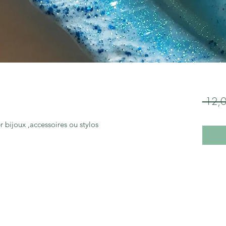
 12,0
 bijoux ,accessoires ou stylos