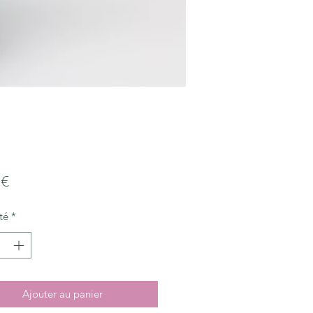
Prix
 €
té
*
Ajouter au panier