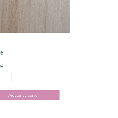
Prix
 €
té
*
Ajouter au panier