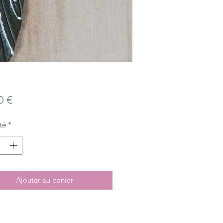
Prix
0 €
té
*
Ajouter au panier