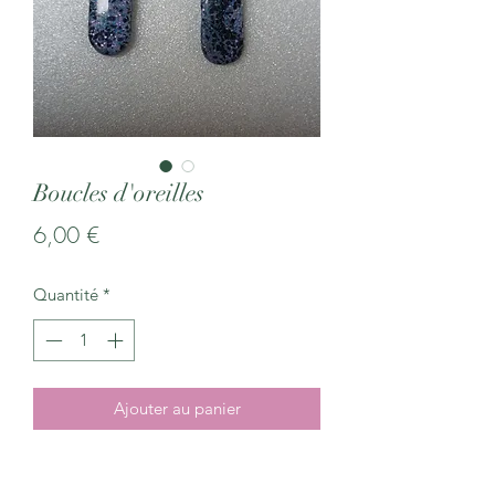
Boucles d'oreilles
Prix
6,00 €
Quantité
*
Ajouter au panier
Boucles d'oreilles en pâte polymère et
résine, crochet en acier inoxydable